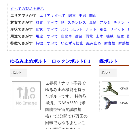
すべての製品を表示
エリアでさがす
エリア：すべて
関東
中部
関西
材質でさがす
材質：すべて
鉄
ステンレス
真鍮
アルミ
チタン
形状でさがす
形状：すべて
ねじ
ボルト
ナット
座金
リベット
用途でさがす
用途：すべて
自動車
建築
弱電
土木
機械
航空
特徴でさがす
特徴：すべて
いたずら防止
緩み止め
耐食性
耐熱
ゆるみ止めボルト ロックンボルトF-1
蝶ボルト
ボルト
ボルト
世界初！ナット不要で
ゆるみ止め機能を持っ
たボルトです。 特許取
得済。 NASA3350（米
国航空宇宙局試験規
格）で3分間で17万回の
回転でもゆるまないこ