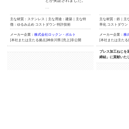
とが実証されました。
…
主な材質：ステンレス｜主な用途：建築｜主な特
主な材質：鉄｜主
徴：ゆるみ止め コストダウン 特許技術
率化 コストダウン
メーカー企業：
株式会社ロックン・ボルト
メーカー企業：
株
[本社または主たる拠点]神奈川県 [売上]非公開
[本社または主たる拠点
プレス加工ねじを
締結」に貢献いた